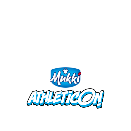
bianco’ che fornisce proteine complete,
minerali essenziali e vitamine
fondamentali per chi pratica sport. La
sfida era rendere questi concetti scientifici
accessibili e memorabili: il fumetto con
Sveva ci permette di raggiungere questo
obiettivo.
”
Dott.ssa Elena Casiraghi Ph.D.
🔗
Iniziative ed eventi
Sveva e i 7 poteri del latte: gli eventi